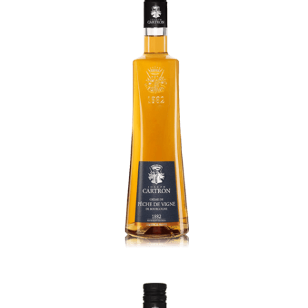
Creme de Peche de Vigne de Bourgogne
Curacao Orange